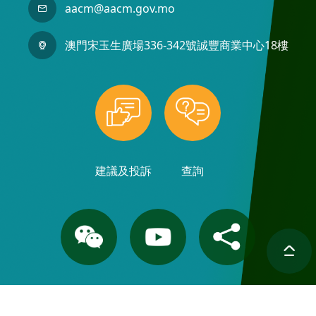
aacm@aacm.gov.mo
澳門宋玉生廣場336-342號誠豐商業中心18樓
建議及投訴
查詢
聯絡我們
相片集
重要通知
網站導覽