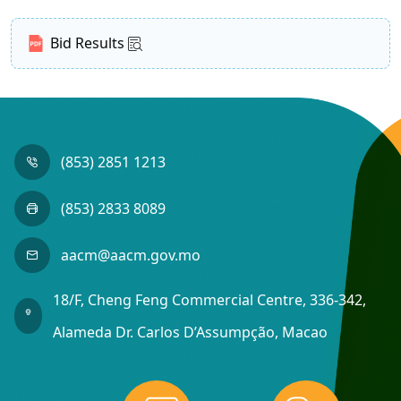
Bid Results
(853) 2851 1213
(853) 2833 8089
aacm@aacm.gov.mo
18/F, Cheng Feng Commercial Centre, 336-342,
Alameda Dr. Carlos D’Assumpção, Macao