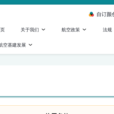
自订颜
首页
关于我们
航空政策
法规
航空基建发展
台 (ALMS)
服务承诺执行情况统计资料
航空器注册，证明书及执照
无人机禁飞区及临时飞行限制
民航局监管管理系统 (AOMS)
民航局于商社通提供的电子服务