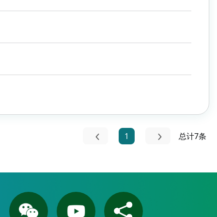
1
总计7条