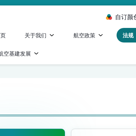
自订颜
首页
关于我们
航空政策
法规
航空基建发展
台 (ALMS)
服务承诺执行情况统计资料
航空器注册，证明书及执照
无人机禁飞区及临时飞行限制
民航局监管管理系统 (AOMS)
民航局于商社通提供的电子服务