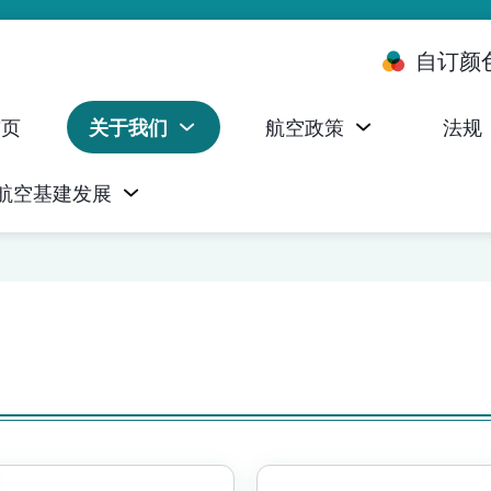
自订颜
首页
关于我们
航空政策
法规
航空基建发展
台 (ALMS)
服务承诺执行情况统计资料
航空器注册，证明书及执照
无人机禁飞区及临时飞行限制
民航局监管管理系统 (AOMS)
民航局于商社通提供的电子服务