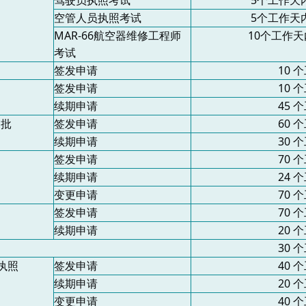
驾驶员执照考试
5
个工作天
空管人员执照考试
5
个工作天
MAR-66
航空器维修工程师
10
个工作天
考试
签发申请
10
个
签发申请
10
个
续期申请
45
个
审批
签发申请
60
个
续期申请
30
个
签发申请
70
个
续期申请
24
个
变更申请
70
个
签发申请
70
个
续期申请
20
个
30
个
执照
签发申请
40
个
续期申请
20
个
变更申请
40
个