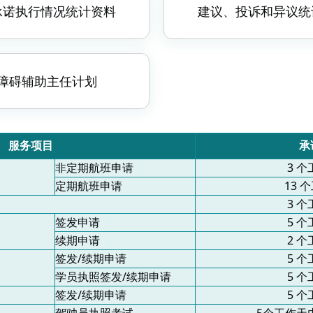
承诺执行情况统计资料
建议、投诉和异议统
障碍辅助主任计划
服务项目
承
非定期航班申请
3
个
定期航班申请
13
个
3
个
签发申请
5
个
续期申请
2
个
签发
/
续期申请
5
个
学员执照签发
/
续期申请
5
个
签发
/
续期申请
5
个