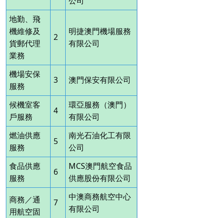
公司
地勤、飛
機維修及
明捷澳門機場服務
2
貨郵代理
有限公司
業務
機場安保
3
澳門保安有限公司
服務
候機室客
環亞服務（澳門）
4
戶服務
有限公司
燃油供應
南光石油化工有限
5
服務
公司
食品供應
MCS澳門航空食品
6
服務
供應股份有限公司
中澳商務航空中心
商務／通
7
有限公司
用航空固