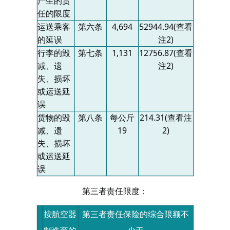
产生的责
任的限度
运送乘客
第六条
4,694
52944.94(
查看
的延误
注
2)
行李的毁
第七条
1,131
12756.87(
查看
减、遗
注
2)
失、损坏
或运送延
误
货物的毁
第八条
每公斤
214.31(
查看注
减、遗
19
2)
失、损坏
或运送延
误
第三者责任限度：
按航空器
第三者责任保险的综合限额不