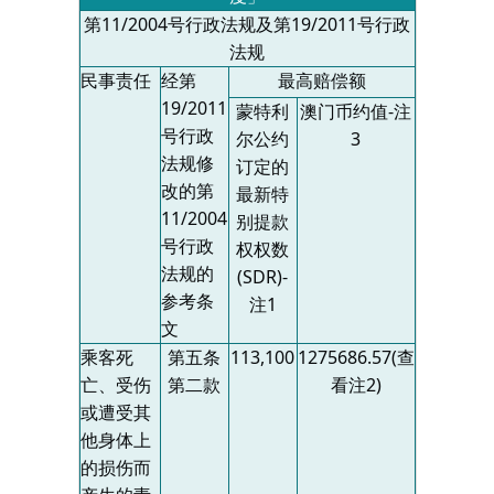
第11/2004号行政法规及第19/2011号行政
法规
民事责任
经第
最高赔偿额
19/2011
蒙特利
澳门币约值
-
注
号行政
尔公约
3
法规修
订定的
改的第
最新特
11/2004
别提款
号行政
权权数
法规的
(SDR)-
参考条
注1
文
乘客死
第五条
113,100
1275686.57(
查
亡、受伤
第二款
看注
2)
或遭受其
他身体上
的损伤而