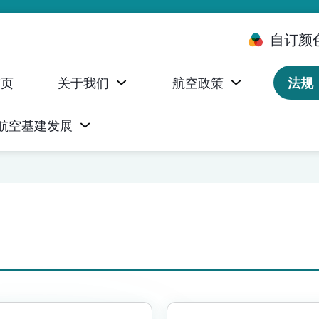
自订颜
首页
关于我们
航空政策
法规
航空基建发展
台 (ALMS)
服务承诺执行情况统计资料
航空器注册，证明书及执照
无人机禁飞区及临时飞行限制
民航局监管管理系统 (AOMS)
民航局于商社通提供的电子服务