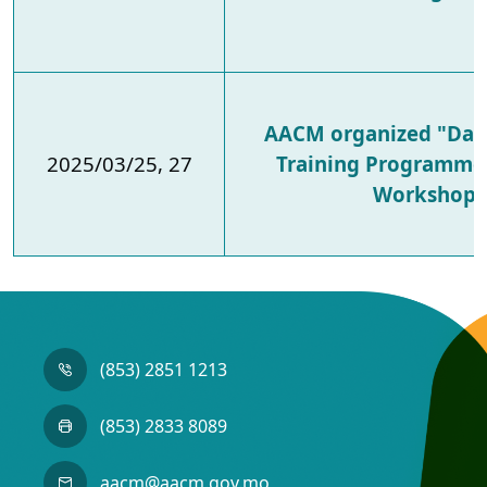
AACM organized "Dan
2025/03/25, 27
Training Programme
Workshop"
(853) 2851 1213
(853) 2833 8089
aacm@aacm.gov.mo