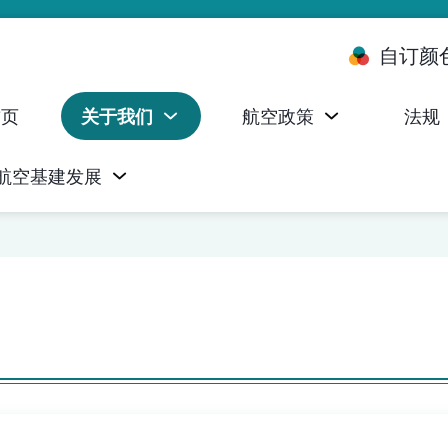
自订颜
首页
关于我们
航空政策
法规
航空基建发展
台 (ALMS)
服务承诺执行情况统计资料
航空器注册，证明书及执照
无人机禁飞区及临时飞行限制
民航局监管管理系统 (AOMS)
民航局于商社通提供的电子服务