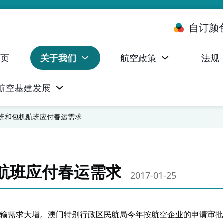
自订颜
首页
关于我们
航空政策
法规
航空基建发展
台 (ALMS)
服务承诺执行情况统计资料
航空器注册，证明书及执照
无人机禁飞区及临时飞行限制
民航局监管管理系统 (AOMS)
民航局于商社通提供的电子服务
加班和包机航班应付春运需求
机航班应付春运需求
2017-01-25
输需求大增。澳门特别行政区民航局今年按航空企业的申请审批