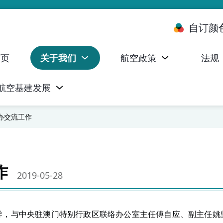
自订颜
首页
关于我们
航空政策
法规
航空基建发展
台 (ALMS)
服务承诺执行情况统计资料
航空器注册，证明书及执照
无人机禁飞区及临时飞行限制
民航局监管管理系统 (AOMS)
民航局于商社通提供的电子服务
办交流工作
作
2019-05-28
导，与中央驻澳门特别行政区联络办公室主任傅自应、副主任姚