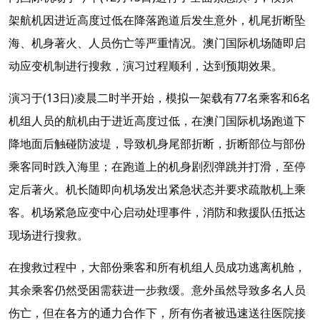
架航机因进近高度过低在降落跑道后发生意外，机尾折断坠
海、机身著火、人员伤亡等严重情况。澳门国际机场随即启
动应变机制进行搜救，演习过程顺利，达到预期效果。
演习于(13日)凌晨二时半开始，模拟一架载有77名乘客和6名
机组人员的航机由于进近高度过低，在澳门国际机场跑道下
降地面后触碰防波堤，导致机身尾部折断，折断部位与部份
乘客同时跌入海里；在跑道上的机身剧烈弹跳并打滑，至停
定后著火。机长随即向机场发出紧急状态并要求疏散机上乘
客。机场紧急应变中心启动处理事件，消防和救援队伍抵达
现场进行搜救。
在搜救过程中，大部份乘客和所有机组人员成功逃离机舱，
其余乘客仍然受困需获进一步救缓。意外虽然导致多名人员
伤亡，但在各方的通力合作下，所有伤者被迅速送往医院接