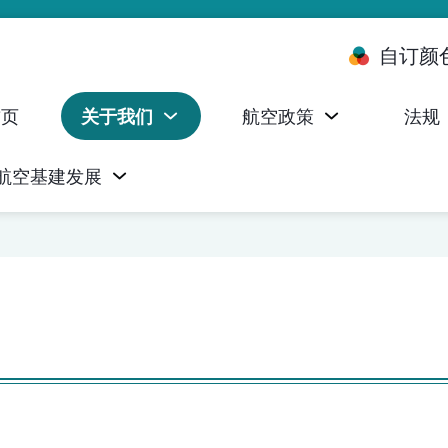
自订颜
首页
关于我们
航空政策
法规
航空基建发展
台 (ALMS)
服务承诺执行情况统计资料
航空器注册，证明书及执照
无人机禁飞区及临时飞行限制
民航局监管管理系统 (AOMS)
民航局于商社通提供的电子服务