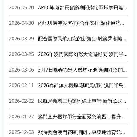
2026-05-20
APEC旅遊部長會議期間指定區域禁飛無人機
2026-04-30
內地與港澳簽署4項合作安排 深化適航標準互認及C929審定合作
2026-03-29
配合國際民航組織的新規定 離澳乘客隨身攜最多兩個行動電源且機上嚴禁對行動電源充電
2026-03-25
2026年澳門國際幻彩大巡遊期間 澳門半島禁飛無人機
2026-03-06
3月7日晚春節無人機煙花匯演期間 澳門半島實施無人機禁飛
2026-02-11
2026春節無人機煙花匯演期間 澳門半島禁飛無人機
2026-02-02
民航局新增三類證照線上申請 新證照式樣正式生效
2026-01-27
澳門直升機坪舉行全面緊急演習，提升突發事故協同應變能力
2025-12-03
殘特奧會澳門賽區期間，東亞運體育館禁飛無人機