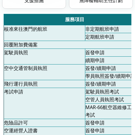
支援措施
無障礙輔助主任計劃
服務項目
核准來往澳門的航班
非定期航班申請
定期航班申請
回覆附加費備案
駕駛員執照
簽發申請
續期申請
空中交通管制員執照
簽發
/
續期申請
學員執照簽發
/
續期申
飛行運行員執照
簽發
/
續期申請
考試申請
駕駛員執照考試
空管人員執照考試
MAR-66
航空器維修工
考試
危險品許可
簽發申請
空運經營人證書
簽發申請