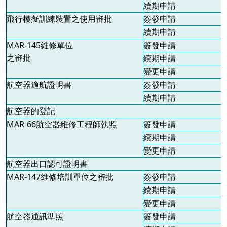
續期申請
飛行模擬訓練裝置之使用審批
簽發申請
續期申請
MAR-145
維修單位
簽發申請
之審批
續期申請
變更申請
航空器適航證明書
簽發申請
續期申請
航空器的登記
MAR-66
航空器維修工程師執照
簽發申請
續期申請
變更申請
航空器出口認可證明書
MAR-147
維修培訓單位之審批
簽發申請
續期申請
變更申請
航空器通訊準照
簽發申請