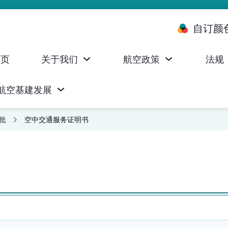
自订颜
首页
关于我们
航空政策
法规
航空基建发展
台 (ALMS)
服务承诺执行情况统计资料
航空器注册，证明书及执照
无人机禁飞区及临时飞行限制
民航局监管管理系统 (AOMS)
民航局于商社通提供的电子服务
批
空中交通服务证明书