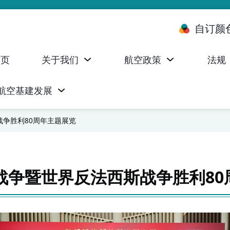
自订颜
首页
关于我们
航空政策
法规
航空基建发展
台 (ALMS)
服务承诺执行情况统计资料
航空器注册，证明书及执照
无人机禁飞区及临时飞行限制
民航局监管管理系统 (AOMS)
民航局于商社通提供的电子服务
争胜利80周年主题展览
战争暨世界反法西斯战争胜利80