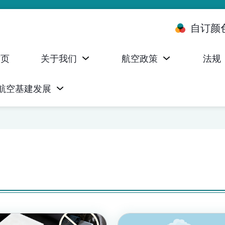
自订颜
首页
关于我们
航空政策
法规
航空基建发展
台 (ALMS)
服务承诺执行情况统计资料
航空器注册，证明书及执照
无人机禁飞区及临时飞行限制
民航局监管管理系统 (AOMS)
民航局于商社通提供的电子服务