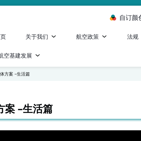
自订颜
首页
关于我们
航空政策
法规
航空基建发展
台 (ALMS)
服务承诺执行情况统计资料
航空器注册，证明书及执照
无人机禁飞区及临时飞行限制
民航局监管管理系统 (AOMS)
民航局于商社通提供的电子服务
体方案 –生活篇
案 –生活篇