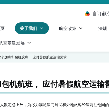
自订颜
首页
关于我们
航空政策
法规
航空基建发展
台 (ALMS)
服务承诺执行情况统计资料
航空器注册，证明书及执照
无人机禁飞区及临时飞行限制
民航局监管管理系统 (AOMS)
民航局于商社通提供的电子服务
2个加班和包机航班， 应付暑假航空运输需求
和包机航班， 应付暑假航空运输
人数定必上升，为尽力满足澳门居民和外地旅客经澳前往他国的