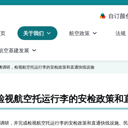
自订颜
首页
关于我们
航空政策
法规
航空基建发展
台 (ALMS)
服务承诺执行情况统计资料
航空器注册，证明书及执照
无人机禁飞区及临时飞行限制
民航局监管管理系统 (AOMS)
民航局于商社通提供的电子服务
澳调研，检视航空托运行李的安检政策和直通快线设施
检视航空托运行李的安检政策和
调研，并完成检视航空托运行李的安检政策和直通快线设施。民