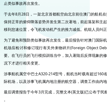
止类似事故再次发生。
于去年8月28日，一架北京首都航空由北京前往澳门的航机
保持正常的俯仰降落姿势并发生第二次著地，前起落架和主起
移到怠速位置，令飞机发动机产生的推力减低。机组人员纠正
为了避免和预防类似事故再次发生，最后报告针对澳门国际机
机场应检讨和修订现行有关外来物碎片(Foreign Objec
要。在飞行员的飞行模拟训练当中，加入著陆后反弹现象的修
况下才进行相关变更。
涉事航机属空中巴士A320-214型号，航机当时载有超过
际机场，以及涉事飞机属内地注册的航空器，调查工作由内地
最后调查报告于今年3月完成，完整文本(英文版)已公布于民
。