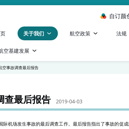
自订颜
首页
关于我们
航空政策
法规
航空基建发展
台 (ALMS)
服务承诺执行情况统计资料
航空器注册，证明书及执照
无人机禁飞区及临时飞行限制
民航局监管管理系统 (AOMS)
民航局于商社通提供的电子服务
航空事故调查最后报告
调查最后报告
2019-04-03
国际机场发生事故的最后调查工作。最后报告指出了事故的促成