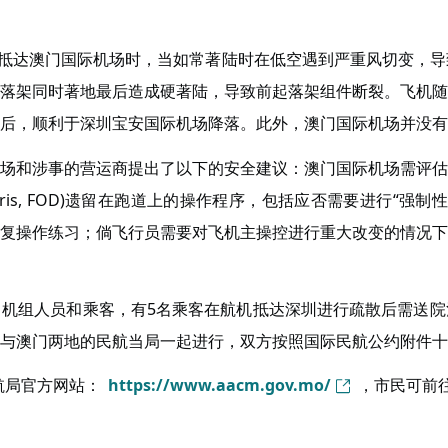
在抵达澳门国际机场时，当如常著陆时在低空遇到严重风切变，
落架同时著地最后造成硬著陆，导致前起落架组件断裂。飞机随
后，顺利于深圳宝安国际机场降落。此外，澳门国际机场并没有
场和涉事的营运商提出了以下的安全建议：澳门国际机场需评估
t Debris, FOD)遗留在跑道上的操作程序，包括应否需要进
复操作练习；倘飞行员需要对飞机主操控进行重大改变的情况下
160名机组人员和乘客，有5名乘客在航机抵达深圳进行疏散后需
与澳门两地的民航当局一起进行，双方按照国际民航公约附件十
航局官方网站：
https://www.aacm.gov.mo/
，市民可前往章