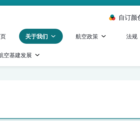
自订颜
首页
关于我们
航空政策
法规
航空基建发展
台 (ALMS)
服务承诺执行情况统计资料
航空器注册，证明书及执照
无人机禁飞区及临时飞行限制
民航局监管管理系统 (AOMS)
民航局于商社通提供的电子服务