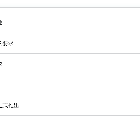
效
的要求
议
正式推出