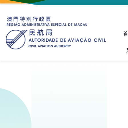
建议、投诉和异议统计资料
飞航人员执照管理线上平