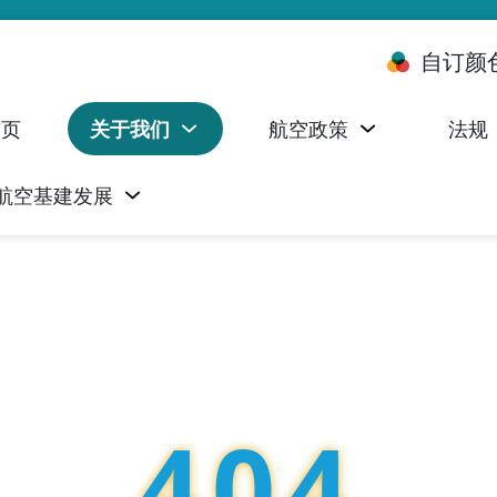
自订颜
首页
关于我们
航空政策
法规
航空基建发展
台 (ALMS)
服务承诺执行情况统计资料
航空器注册，证明书及执照
无人机禁飞区及临时飞行限制
民航局监管管理系统 (AOMS)
民航局于商社通提供的电子服务
404