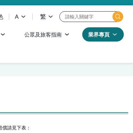
色
A
繁
公眾及旅客指南
業界專頁
賠償請見下表：