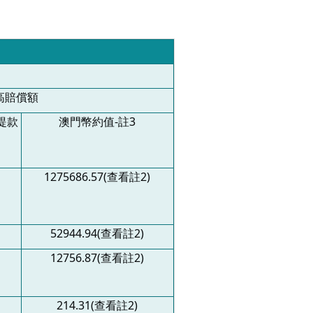
高賠償額
提款
澳門幣約值
-
註
3
1275686.57(
查看註
2)
52944.94(
查看註
2)
12756.87(
查看註
2)
214.31(
查看註
2)