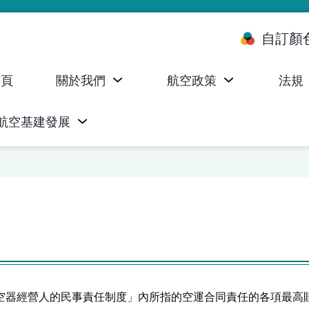
自訂顏
首頁
關於我們
航空政策
法規
航空基建發展
台 (ALMS)
服務承諾執行情況統計資料
航空器註冊，證明書及執照
無人機禁飛區及臨時飛行限制
民航局監管管理系統 (AOMS)
民航局於商社通提供的電子服務
空器經營人的民事責任制度」內所指的空運合同責任的各項最高