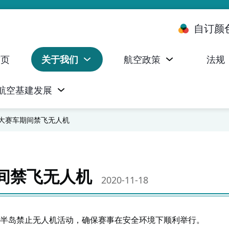
自订颜
首页
关于我们
航空政策
法规
航空基建发展
台 (ALMS)
服务承诺执行情况统计资料
航空器注册，证明书及执照
无人机禁飞区及临时飞行限制
民航局监管管理系统 (AOMS)
民航局于商社通提供的电子服务
治大赛车期间禁飞无人机
期间禁飞无人机
2020-11-18
半岛禁止无人机活动，确保赛事在安全环境下顺利举行。