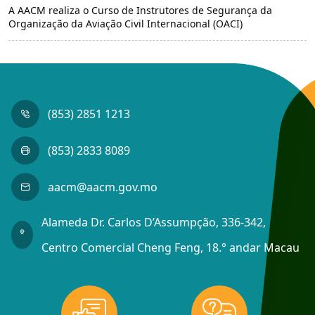
A AACM realiza o Curso de Instrutores de Segurança da
Organização da Aviação Civil Internacional (OACI)
(853) 2851 1213
(853) 2833 8089
aacm@aacm.gov.mo
Alameda Dr. Carlos D’Assumpção, 336-342,
Centro Comercial Cheng Feng, 18.° andar Macau