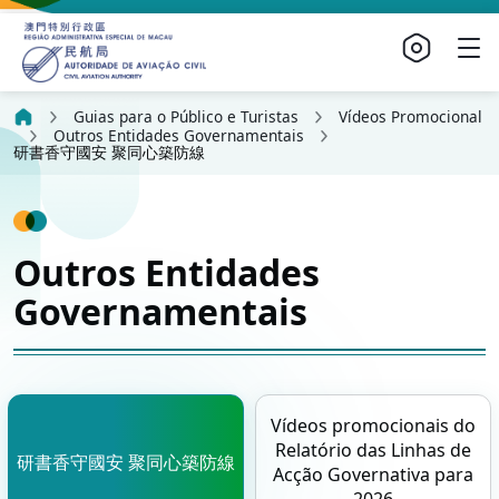
Guias para o Público e Turistas
Vídeos Promocional
Outros Entidades Governamentais
研書香守國安 聚同心築防線
Outros Entidades
Governamentais
Vídeos promocionais do
Relatório das Linhas de
研書香守國安 聚同心築防線
Acção Governativa para
2026