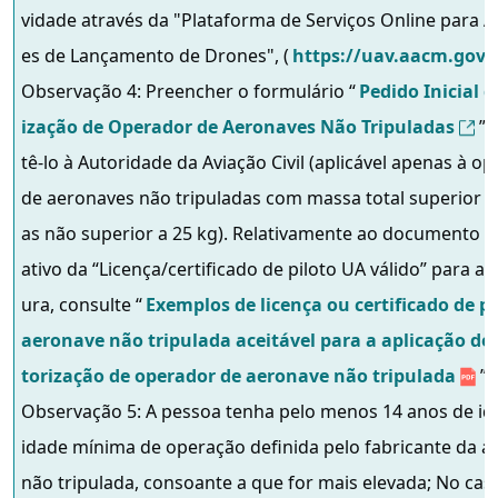
vidade através da "Plataforma de Serviços Online para A
es de Lançamento de Drones", (
https://uav.aacm.gov
Observação 4: Preencher o formulário “
Pedido Inicial 
ização de Operador de Aeronaves Não Tripuladas
”
tê-lo à Autoridade da Aviação Civil (aplicável apenas à o
de aeronaves não tripuladas com massa total superior a
as não superior a 25 kg). Relativamente ao documento 
ativo da “Licença/certificado de piloto UA válido” para a 
ura, consulte “
Exemplos de licença ou certificado de pi
aeronave não tripulada aceitável para a aplicação d
torização de operador de aeronave não tripulada
”
Observação 5: A pessoa tenha pelo menos 14 anos de id
idade mínima de operação definida pelo fabricante da 
não tripulada, consoante a que for mais elevada; No cas