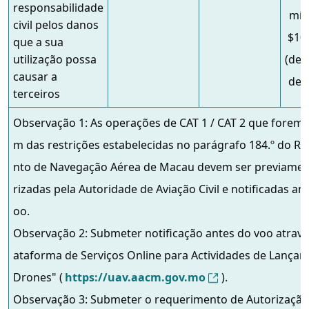
responsabilidade
mín
civil pelos danos
$10
que a sua
utilização possa
(dez
causar a
de 
terceiros
Observação 1: As operações de CAT 1 / CAT 2 que forem 
m das restrições estabelecidas no parágrafo 184.º do R
nto de Navegação Aérea de Macau devem ser previamen
rizadas pela Autoridade de Aviação Civil e notificadas an
oo.
Observação 2: Submeter notificação antes do voo atravé
ataforma de Serviços Online para Actividades de Lança
Drones" (
https://uav.aacm.gov.mo
).
Observação 3: Submeter o requerimento de Autorização 