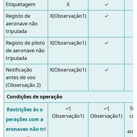
Etiquetagem
X
✓
Registo de
X(Observação1)
✓
aeronave não
tripulada
Registo de piloto
X(Observação1)
✓
de aeronave não
tripulada
Notificação
X(Observação1)
✓
antes de voo
(Observação 2)
Condições de operação
✓(
✓(
Suj
Restrições às o
Observação1)
Observação1)
co
perações com a
eronaves não tri
aut