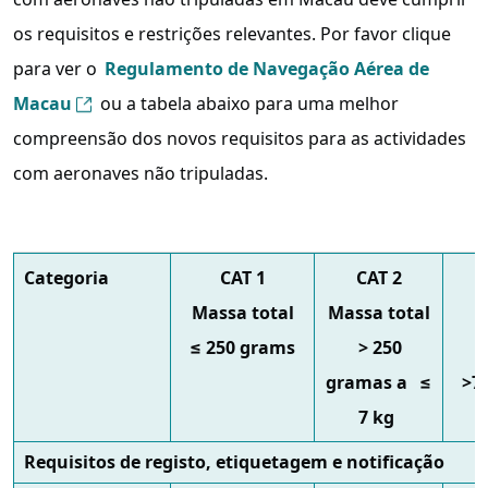
os requisitos e restrições relevantes. Por favor clique
para ver o
Regulamento de Navegação Aérea de
Macau
ou a tabela abaixo para uma melhor
compreensão dos novos requisitos para as actividades
com aeronaves não tripuladas.
Categoria
CAT 1
CAT 2
Massa total
Massa total
M
≤ 250 grams
> 250
t
gramas a
≤
>7
7 kg
2
Requisitos de registo, etiquetagem e notificação