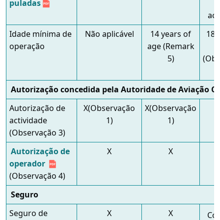
puladas
act
Idade mínima de
Não aplicável
14 years of
18 
operação
age (Remark
5)
(Obs
Autorização concedida pela Autoridade de Aviação Civ
Autorização de
X(Observação
X(Observação
actividade
1)
1)
(Observação 3)
Autorização de
X
X
operador
(Observação 4)
Seguro
Seguro de
X
X
Cob