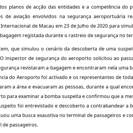
 dos planos de acção das entidades e a competência do 
s de aviação envolvidos na segurança aeroportuária r
nternacional de Macau em 23 de Julho de 2020 para simul
agagem registada durante o rastreio de segurança no ter
ontem, que simulou o cenário da descoberta de uma suspe
 O inspector de segurança do aeroporto solicitou ao pa
 segurança revistaram a bagagem e encontraram nela uma
ncia do Aeroporto foi activado e os representantes de toda
solaram a área e evacuaram as pessoas, durante a qual enc
to para examinar a bomba suspeita e confirmou que a m
uspeito foi entrevistado e descoberto a contrabandear a 
tuou uma busca exaustiva no terminal de passageiros e co
 de passageiros.