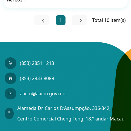
1
Total 10 item(s)
(853) 2851 1213
(853) 2833 8089
aacm@aacm.gov.mo
Alameda Dr. Carlos D’Assumpção, 336-342,
Centro Comercial Cheng Feng, 18.° andar Macau