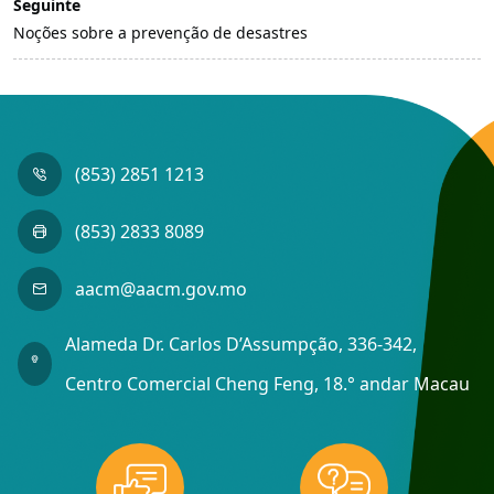
Seguinte
Noções sobre a prevenção de desastres
(853) 2851 1213
(853) 2833 8089
aacm@aacm.gov.mo
Alameda Dr. Carlos D’Assumpção, 336-342,
Centro Comercial Cheng Feng, 18.° andar Macau