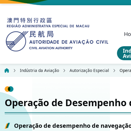
H
Ind
Av
O Programa de S
Aeronaves não Tripul
Regime de Resp
Desenvolvimento Fu
Indicadores da Cart
Estatística sobre Suge
Política de Transporte Aéreo
Autoridade de Aviação Civil
Investigação de
Responsabilidad
Communication, N
Civil Aviation Security (SEC)
Actividades de Aeronav
Outras Actividades de Voo
Candidature para Serviço
Formulários 
Plataforma Online 
Formulários d
Princípios da Confiden
Indústria da Aviação
Autorização Especial
Opera
Operação de Desempenho d
Operação de desempenho de navegação 