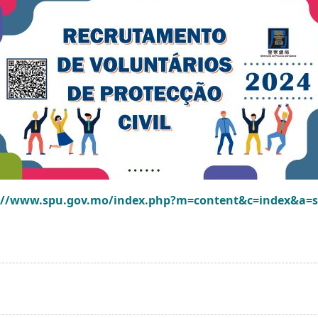
://www.spu.gov.mo/index.php?m=content&c=index&a=