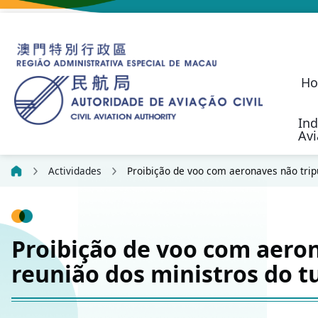
H
Ind
Av
O Programa de S
Aeronaves não Tripul
Regime de Resp
Desenvolvimento Fu
Indicadores da Cart
Estatística sobre Suge
Política de Transporte Aéreo
Autoridade de Aviação Civil
Investigação de
Responsabilidad
Communication, N
Civil Aviation Security (SEC)
Actividades de Aeronav
Outras Actividades de Voo
Candidature para Serviço
Formulários 
Plataforma Online 
Formulários d
Princípios da Confiden
Actividades
Proibição de voo com aeronaves não trip
Proibição de voo com aero
reunião dos ministros do 