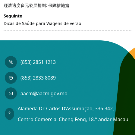
經濟適度多元發展規劃: 保障措施篇
Seguinte
Dicas de Saúde para Viagens de verão
(853) 2851 1213
(853) 2833 8089
aacm@aacm.gov.mo
Alameda Dr. Carlos D’Assumpção, 336-342,
Centro Comercial Cheng Feng, 18.° andar Macau