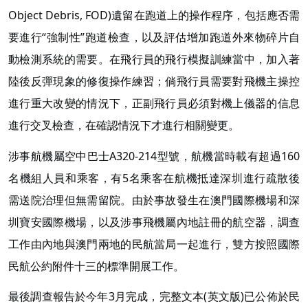
Object Debris, FOD)遺留在跑道上的操作程序，包括應否需
要進行“強制性”跑道檢查，以及評估增加跑道外來物碎片自
動檢測系統的需要。在飛行員的飛行模擬訓練當中，加入著
陸後反彈現象的修復操作練習；倘飛行員需要對飛機主操控
進行重大改變的情況下，正副飛行員必須對機上儀器的信息
進行交叉檢查，在確認情況下才進行相關變更。
涉事航機屬空中巴士A320-214型號，航機當時載有超過160
名機組人員和乘客，有5名乘客在航機抵達深圳進行疏散後
需送院治理但無需留院。由於事故發生在澳門國際機場和深
圳寶安國際機場，以及涉事飛機屬內地註冊的航空器，調查
工作由內地與澳門兩地的民航當局一起進行，雙方按照國際
民航公約附件十三的標準開展工作。
最後調查報告於今年3月完成，完整文本(英文版)已公佈於民