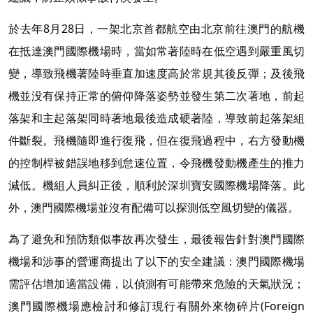
於去年8月28日，一架北京首都航空由北京前往澳門的航機
在抵達澳門國際機場時，當如常著陸時在低空遇到嚴重風切
變，導致飛機著陸時垂直加速度高於常規其後反彈；及後飛
機並没有保持正常的俯仰降落姿勢並發生第二次著地，前起
落架和主起落架同時著地最後造成硬著陸，導致前起落架組
件斷裂。飛機隨即進行復飛，但在復飛過程中，右方發動機
的控制桿被錯誤地移到怠速位置，令飛機發動機產生的推力
減低。機組人員糾正後，順利於深圳寶安國際機場降落。此
外，澳門國際機場並沒有配備可以探測低空風切變的儀器。
為了避免和預防類似事故再次發生，最後報告針對澳門國際
機場和涉事的營運商提出了以下的安全建議：澳門國際機場
需評估增加適當設備，以偵測有可能帶來危險的天氣狀況；
澳門國際機場應檢討和修訂現行有關外來物碎片(Foreign