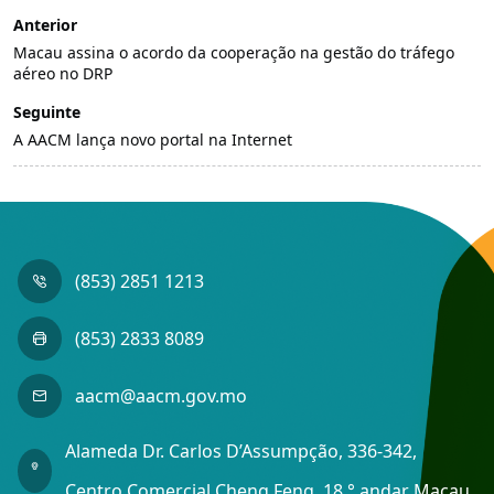
Anterior
Macau assina o acordo da cooperação na gestão do tráfego
aéreo no DRP
Seguinte
A AACM lança novo portal na Internet
(853) 2851 1213
(853) 2833 8089
aacm@aacm.gov.mo
Alameda Dr. Carlos D’Assumpção, 336-342,
Centro Comercial Cheng Feng, 18.° andar Macau