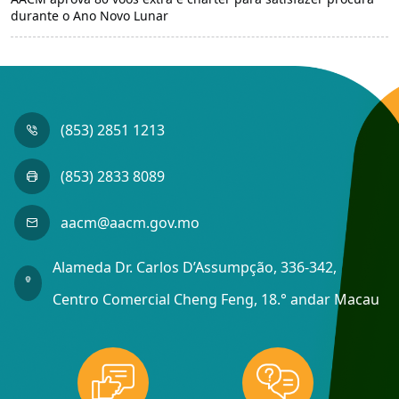
durante o Ano Novo Lunar
(853) 2851 1213
(853) 2833 8089
aacm@aacm.gov.mo
Alameda Dr. Carlos D’Assumpção, 336-342,
Centro Comercial Cheng Feng, 18.° andar Macau