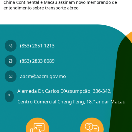
China Continental e Macau assinam novo memorando de
entendimento sobre transporte aéreo
(853) 2851 1213
(853) 2833 8089
aacm@aacm.gov.mo
Alameda Dr. Carlos D’Assumpção, 336-342,
Centro Comercial Cheng Feng, 18.° andar Macau