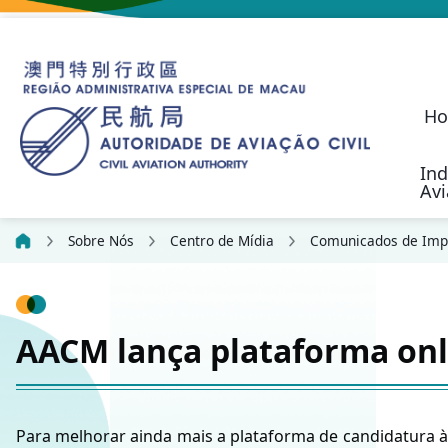
H
Ind
Av
O Programa de S
Aeronaves não Tripul
Regime de Resp
Desenvolvimento Fu
Indicadores da Cart
Estatística sobre Suge
Política de Transporte Aéreo
Autoridade de Aviação Civil
Investigação de
Responsabilidad
Communication, N
Civil Aviation Security (SEC)
Actividades de Aeronav
Outras Actividades de Voo
Candidature para Serviço
Formulários 
Plataforma Online 
Formulários d
Princípios da Confiden
Sobre Nós
Centro de Mídia
Comunicados de Imp
AACM lança plataforma onl
Para melhorar ainda mais a plataforma de candidatura às