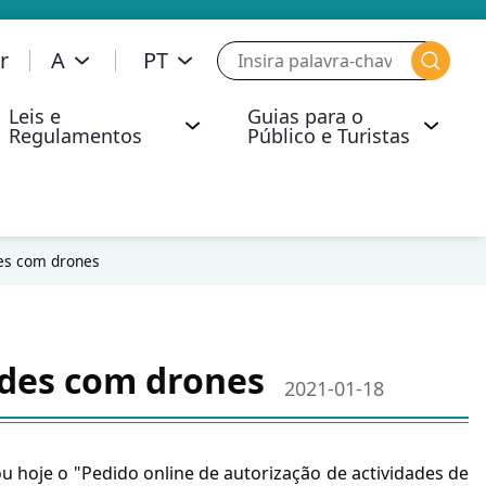
r
A
PT
Leis e
Guias para o
Regulamentos
Público e Turistas
ica de Segurança Operacional e Segurança Aérea
Comunicados de Imprensa
Segurança Operacional da Aviação
Actos de Interferência Illegal
Líquidos, Geles e Aerossóis (LAGs)
Operação de Baixa Visibilidade
Transporte de Mercadorias Perigosas
Resposta da Opinião Pública
Infracções Administrativas a Bordo de Aeronave
Operação de Desempenho de Navegação Necessária que Requer Autorização
des com drones
ades com drones
2021-01-18
u hoje o "Pedido online de autorização de actividades de