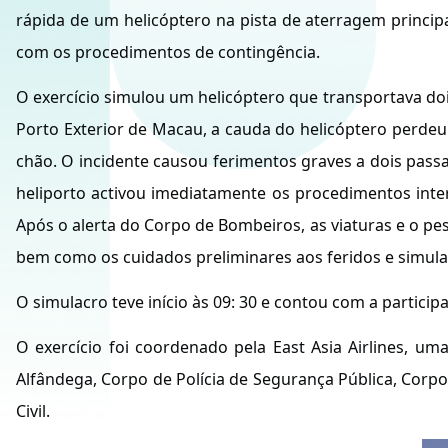
rápida de um helicóptero na pista de aterragem princi
com os procedimentos de contingência.
O exercício simulou um helicóptero que transportava do
Porto Exterior de Macau, a cauda do helicóptero perde
chão. O incidente causou ferimentos graves a dois passag
heliporto activou imediatamente os procedimentos inter
Após o alerta do Corpo de Bombeiros, as viaturas e o p
bem como os cuidados preliminares aos feridos e simulan
O simulacro teve início às 09: 30 e contou com a partic
O exercício foi coordenado pela East Asia Airlines, u
Alfândega, Corpo de Polícia de Segurança Pública, Corp
Civil.