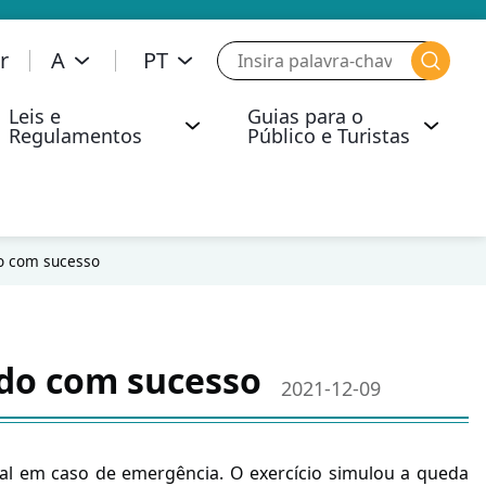
r
A
PT
Leis e
Guias para o
Regulamentos
Público e Turistas
ica de Segurança Operacional e Segurança Aérea
Comunicados de Imprensa
Segurança Operacional da Aviação
Actos de Interferência Illegal
Líquidos, Geles e Aerossóis (LAGs)
Operação de Baixa Visibilidade
Transporte de Mercadorias Perigosas
Resposta da Opinião Pública
Infracções Administrativas a Bordo de Aeronave
Operação de Desempenho de Navegação Necessária que Requer Autorização
do com sucesso
ído com sucesso
2021-12-09
oal em caso de emergência. O exercício simulou a queda