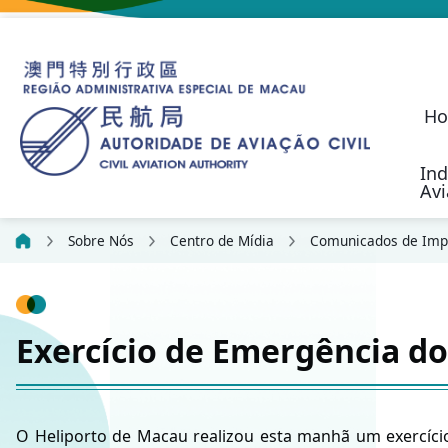
H
Ind
Av
O Programa de S
Aeronaves não Tripul
Regime de Resp
Desenvolvimento Fu
Indicadores da Cart
Estatística sobre Suge
Política de Transporte Aéreo
Autoridade de Aviação Civil
Investigação de
Responsabilidad
Communication, N
Civil Aviation Security (SEC)
Actividades de Aeronav
Outras Actividades de Voo
Candidature para Serviço
Formulários 
Plataforma Online 
Formulários d
Princípios da Confiden
Sobre Nós
Centro de Mídia
Comunicados de Imp
Exercício de Emergência d
O Heliporto de Macau realizou esta manhã um exercício