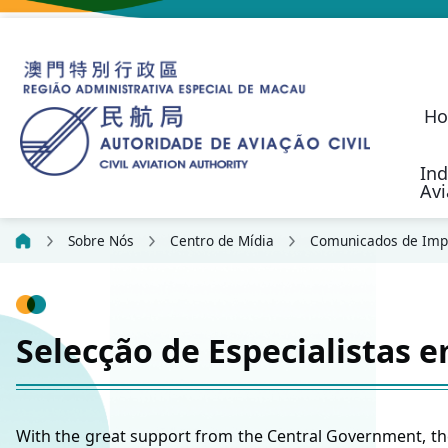
H
Ind
Av
O Programa de S
Aeronaves não Tripul
Regime de Resp
Desenvolvimento Fu
Indicadores da Cart
Estatística sobre Suge
Política de Transporte Aéreo
Autoridade de Aviação Civil
Investigação de
Responsabilidad
Communication, N
Civil Aviation Security (SEC)
Actividades de Aeronav
Outras Actividades de Voo
Candidature para Serviço
Formulários 
Plataforma Online 
Formulários d
Princípios da Confiden
Sobre Nós
Centro de Mídia
Comunicados de Imp
Selecção de Especialista
With the great support from the Central Government, th