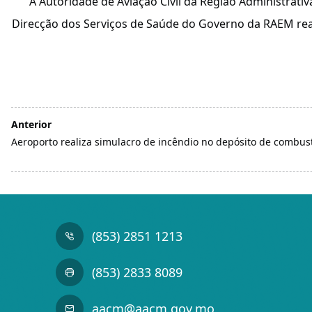
A Autoridade de Aviação Civil da Região Administrati
Direcção dos Serviços de Saúde do Governo da RAEM real
Anterior
Aeroporto realiza simulacro de incêndio no depósito de combust
(853) 2851 1213
(853) 2833 8089
aacm@aacm.gov.mo