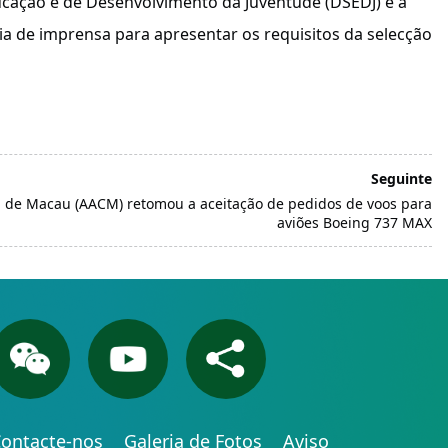
ducação e de Desenvolvimento da Juventude (DSEDJ) e a
a de imprensa para apresentar os requisitos da selecção
Seguinte
il de Macau (AACM) retomou a aceitação de pedidos de voos para
aviões Boeing 737 MAX
ontacte-nos
Galeria de Fotos
Aviso