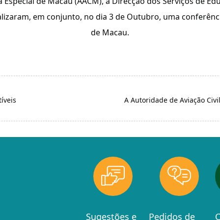
va Especial de Macau (AACM), a Direcção dos Serviços de E
izaram, em conjunto, no dia 3 de Outubro, uma conferênci
de Macau.
íveis
A Autoridade de Aviação Civ
Sugestões e
Pedidos de
C