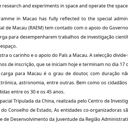
nce research and experiments in space and operate the spac
gramme in Macao has fully reflected to the special admin
al de Macau (RAEM) tem contado com o apoio do Governo C
arga para desempenharem trabalhos de investigação científ
 espaço.
ra o carinho e o apoio do País a Macau. A selecção divide-s
hos de inscrição, que se iniciam hoje e terminam no dia 17
e carga para Macau é o grau de doutor, com duração não 
lectrónica, astronomia, entre outras. Bem como os cidadão
das entre os 30 e os 45 anos.
pacial Tripulada da China, realizada pelo Centro de Inves
o Conselho de Estado, As entidades co-organizadoras são 
 e de Desenvolvimento da Juventude da Região Administrati