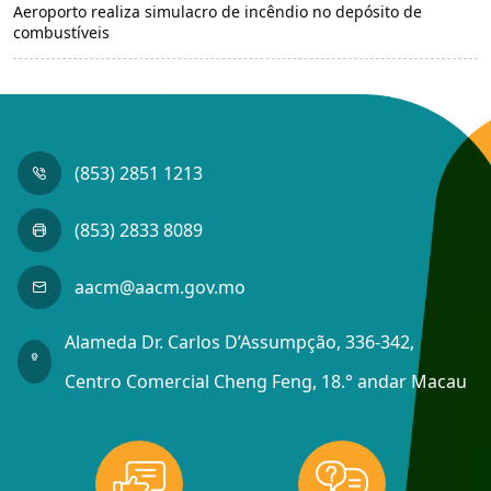
Aeroporto realiza simulacro de incêndio no depósito de
combustíveis
(853) 2851 1213
(853) 2833 8089
aacm@aacm.gov.mo
Alameda Dr. Carlos D’Assumpção, 336-342,
Centro Comercial Cheng Feng, 18.° andar Macau