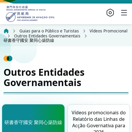
Guias para o Público e Turistas
Vídeos Promocional
Outros Entidades Governamentais
研書香守國安 聚同心築防線
Outros Entidades
Governamentais
Vídeos promocionais do
Relatório das Linhas de
研書香守國安 聚同心築防線
Acção Governativa para
2026