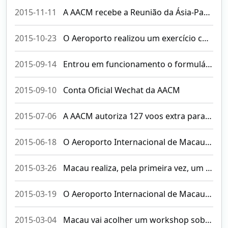
2015-11-11
A AACM recebe a Reunião da Ásia-Pacífico sobre o Programa de Procedimentos de Vôo
2015-10-23
O Aeroporto realizou um exercício completo de emergência de forma ordenada e sem percalços
2015-09-14
Entrou em funcionamento o formulário electrónico de comunicação MACCARES
2015-09-10
Conta Oficial Wechat da AACM
2015-07-06
A AACM autoriza 127 voos extra para dar resposta à procura de transporte aéreo durante o verão
2015-06-18
O Aeroporto Internacional de Macau realiza um exercício de "Sequestro de uma Aeronave" para testar a eficiência da resposta do plano de emergência
2015-03-26
Macau realiza, pela primeira vez, um exercício de mapeamento de destroços, com a participação de entidades estrangeiras
2015-03-19
O Aeroporto Internacional de Macau realiza hoje um exercício “Fire in the Fuel Farm” envolvendo a participação de 11 entidades para testar a eficiência da resposta
2015-03-04
Macau vai acolher um workshop sobre pavimentação de aeroportos, permitindo aos participantes estrangeiros e locais aprofundarem conhecimentos e trocarem experiências