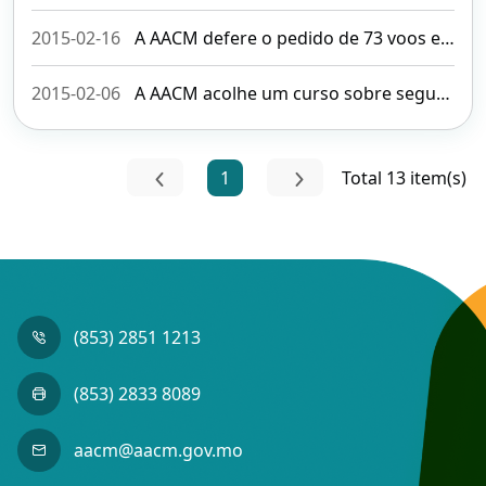
2015-02-16
A AACM defere o pedido de 73 voos extra e charter, número esse que ultrapassa em 1.5 vezes o número aprovado no ano transacto, para dar resposta à procura de transporte aéreo no período do Ano Novo Chinês.
2015-02-06
A AACM acolhe um curso sobre segurança da caga e da correspondência para adquirir conhecimentos sobre os últimos desenvolvimentos das normas e práticas internacionais nesta matéria
1
Total 13 item(s)
(853) 2851 1213
(853) 2833 8089
aacm@aacm.gov.mo