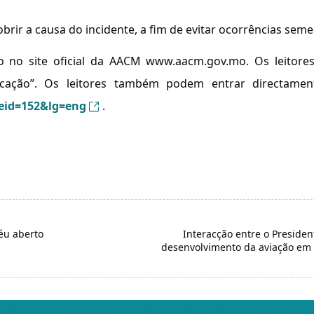
brir a causa do incidente, a fim de evitar ocorrências seme
ado no site oficial da AACM www.aacm.gov.mo. Os leitor
icação”. Os leitores também podem entrar directamen
eid=152&lg=eng
.
éu aberto
Interacção entre o Preside
desenvolvimento da aviação em M