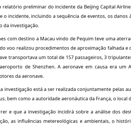
 relatório preliminar do incidente da Beijing Capital Airl
e o incidente, incluindo a sequência de eventos, os danos 
o da investigação.
rlines com destino a Macau vindo de Pequim teve uma ater
o voo realizou procedimentos de aproximação falhada e d
e transportava um total de 157 passageiros, 3 tripulantes
o aeroporto de Shenzhen. A aeronave em causa era um A
motores da aeronave.
a investigação está a ser realizada conjuntamente pelas a
 bem como a autoridade aeronáutica da França, o local de 
r e que a investigação incidirá sobre a análise dos dest
ação, as influências metereológicas e ambientais, o his