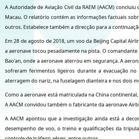
A Autoridade de Aviação Civil da RAEM (AACM) concluiu o
Macau. O relatório contém as informações factuais sobr
outros. Estabelece também a direcção para a continuaçã
Em 28 de agosto de 2018, um voo da Beijing Capital Ai
a aeronave tocou pesadamente na pista. O comandante d
Bao'an, onde a aeronave aterrou em segurança. A aeronav
sofreram ferimentos ligeiros durante a evacuação n
aterragem do nariz, na fuselagem dianteira e nos dois 
Como a aeronave está matriculada na China continental, 
A AACM convidou também o fabricante da aeronave Airbus,
A AACM apontou que a investigação ainda está a decorre
desempenho de voo, o treino e qualificações da tripul
controle de tráfego aéreo, entre outros.