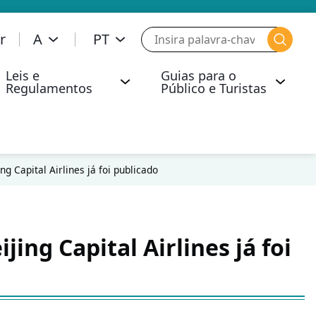
r
A
PT
Leis e
Guias para o
Regulamentos
Público e Turistas
ica de Segurança Operacional e Segurança Aérea
Comunicados de Imprensa
Segurança Operacional da Aviação
Actos de Interferência Illegal
Líquidos, Geles e Aerossóis (LAGs)
Operação de Baixa Visibilidade
Transporte de Mercadorias Perigosas
Resposta da Opinião Pública
Infracções Administrativas a Bordo de Aeronave
Operação de Desempenho de Navegação Necessária que Requer Autorização
ng Capital Airlines já foi publicado
ing Capital Airlines já foi