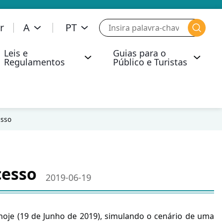
r
A
PT
Leis e
Guias para o
Regulamentos
Público e Turistas
ica de Segurança Operacional e Segurança Aérea
Comunicados de Imprensa
Segurança Operacional da Aviação
Actos de Interferência Illegal
Líquidos, Geles e Aerossóis (LAGs)
Operação de Baixa Visibilidade
Transporte de Mercadorias Perigosas
Resposta da Opinião Pública
Infracções Administrativas a Bordo de Aeronave
Operação de Desempenho de Navegação Necessária que Requer Autorização
esso
cesso
2019-06-19
hoje (19 de Junho de 2019), simulando o cenário de uma