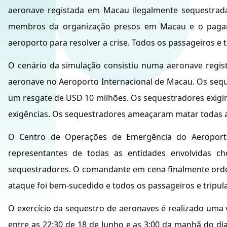
aeronave registada em Macau ilegalmente sequestrada
membros da organização presos em Macau e o pagame
aeroporto para resolver a crise. Todos os passageiros e 
O cenário da simulação consistiu numa aeronave regis
aeronave no Aeroporto Internacional de Macau. Os seq
um resgate de USD 10 milhões. Os sequestradores exigi
exigências. Os sequestradores ameaçaram matar todas as 
O Centro de Operações de Emergência do Aeroporto 
representantes de todas as entidades envolvidas che
sequestradores. O comandante em cena finalmente orden
ataque foi bem-sucedido e todos os passageiros e tripula
O exercício da sequestro de aeronaves é realizado uma 
entre as 22:30 de 18 de Junho e as 3:00 da manhã do dia