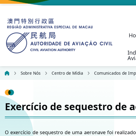
H
Ind
Av
O Programa de S
Aeronaves não Tripul
Regime de Resp
Desenvolvimento Fu
Indicadores da Cart
Estatística sobre Suge
Política de Transporte Aéreo
Autoridade de Aviação Civil
Investigação de
Responsabilidad
Communication, N
Civil Aviation Security (SEC)
Actividades de Aeronav
Outras Actividades de Voo
Candidature para Serviço
Formulários 
Plataforma Online 
Formulários d
Princípios da Confiden
Sobre Nós
Centro de Mídia
Comunicados de Imp
Exercício de sequestro de
O exercício de sequestro de uma aeronave foi realizad