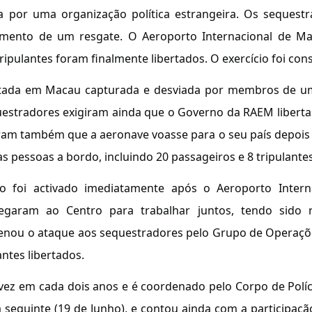
 por uma organização política estrangeira. Os seques
nto de um resgate. O Aeroporto Internacional de Ma
tripulantes foram finalmente libertados. O exercício foi co
tada em Macau capturada e desviada por membros de uma 
uestradores exigiram ainda que o Governo da RAEM liber
ram também que a aeronave voasse para o seu país depois 
pessoas a bordo, incluindo 20 passageiros e 8 tripulantes
foi activado imediatamente após o Aeroporto Internac
garam ao Centro para trabalhar juntos, tendo sido re
ou o ataque aos sequestradores pelo Grupo de Operações
ntes libertados.
vez em cada dois anos e é coordenado pelo Corpo de Políc
 seguinte (19 de Junho), e contou ainda com a participação 