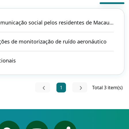
os residentes de Macau nas redes sociais (Actualizada)
ções de monitorização de ruído aeronáutico
cionais
1
Total 3 item(s)